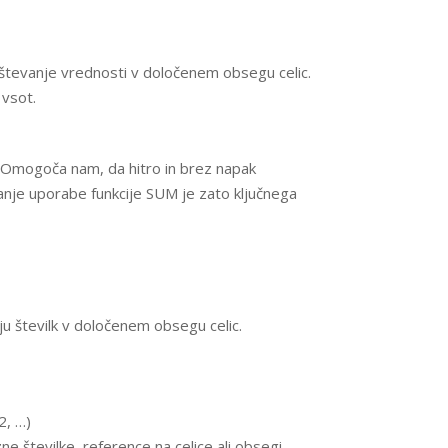
eštevanje vrednosti v določenem obsegu celic.
 vsot.
Omogoča nam, da hitro in brez napak
vanje uporabe funkcije SUM je zato ključnega
u številk v določenem obsegu celic.
2, …)
e številke, reference na celice ali obsegi