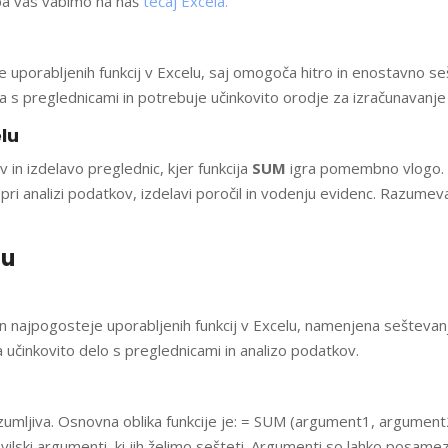
e pa vas vabimo na naš
tečaj Excela.
 uporabljenih funkcij v Excelu, saj omogoča hitro in enostavno s
ela s preglednicami in potrebuje učinkovito orodje za izračunavanje
lu
 in izdelavo preglednic, kjer funkcija
SUM
igra pomembno vlogo. 
pri analizi podatkov, izdelavi poročil in vodenju evidenc. Razume
lu
 najpogosteje uporabljenih funkcij v Excelu, namenjena seštevanj
učinkovito delo s preglednicami in analizo podatkov.
azumljiva. Osnovna oblika funkcije je: = SUM (argument1, argument
lski argumenti, ki jih želimo sešteti. Argumenti so lahko posamezn