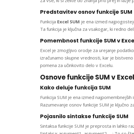
Za vse, ki si želite do znanja priti prej in lažj
Predstavitev osnov funkcije SUM
Funkcija
Excel SUM
je ena izmed najpogosteje
Ta funkcija je ključna za vsakogar, ki redno d
Pomembnost funkcije SUM v Exce
Excel je zmogljivo orodje za urejanje podatkov
izračunamo skupne vrednosti, kar je bistveno 
pomena za učinkovito delo v Excelu.
Osnove funkcije SUM v Exce
Kako deluje funkcija SUM
Funkcija SUM je ena izmed najpomembnejših in
Razumevanje osnov funkcije SUM je ključno za 
Pojasnilo sintakse funkcije SUM
Sintaksa funkcije SUM je preprosta in lahko r
Sintaksa: argument1, argument2, …: To so števi