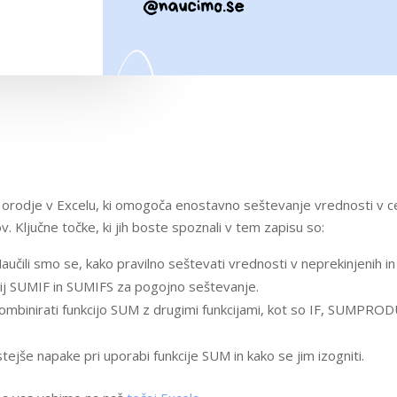
orodje v Excelu, ki omogoča enostavno seštevanje vrednosti v celi
. Ključne točke, ki jih boste spoznali v tem zapisu so:
aučili smo se, kako pravilno seštevati vrednosti v neprekinjenih in 
ij SUMIF in SUMIFS za pogojno seštevanje.
kombinirati funkcijo SUM z drugimi funkcijami, kot so IF, SUM
ejše napake pri uporabi funkcije SUM in kako se jim izogniti.