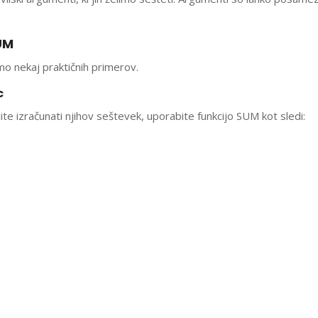
UM
mo nekaj praktičnih primerov.
c
lite izračunati njihov seštevek, uporabite funkcijo SUM kot sledi: