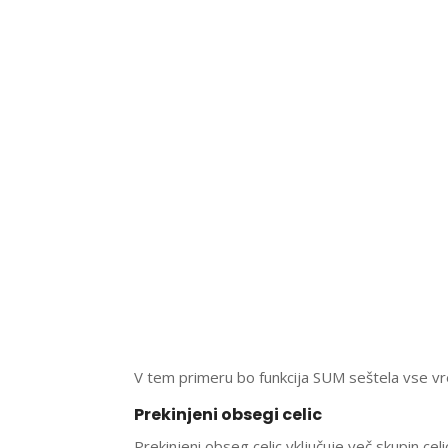
V tem primeru bo funkcija SUM seštela vse vr
Prekinjeni obsegi celic
Prekinjeni obseg celic vključuje več skupin c