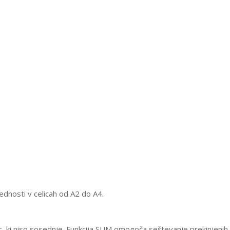
ednosti v celicah od A2 do A4.
elic, ki niso sosednje. Funkcija SUM omogoča seštevanje prekinjen