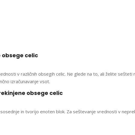
 obsege celic
osti v različnih obsegih celic. Ne glede na to, ali želite sešteti 
ančno izračunavanje vsot.
rekinjene obsege celic
 so sosednje in tvorijo enoten blok. Za seštevanje vrednosti v nep