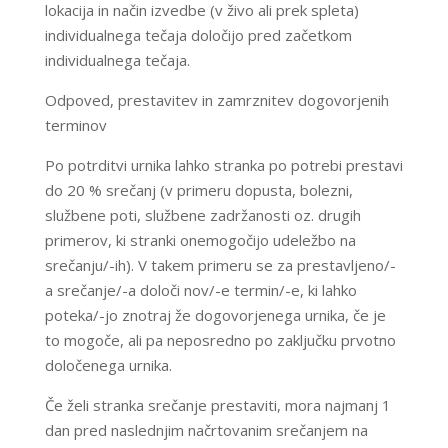
lokacija in način izvedbe (v živo ali prek spleta)
individualnega tečaja določijo pred začetkom
individualnega tečaja.
Odpoved, prestavitev in zamrznitev dogovorjenih
terminov
Po potrditvi urnika lahko stranka po potrebi prestavi
do 20 % srečanj (v primeru dopusta, bolezni,
službene poti, službene zadržanosti oz. drugih
primerov, ki stranki onemogočijo udeležbo na
srečanju/-ih). V takem primeru se za prestavljeno/-
a srečanje/-a določi nov/-e termin/-e, ki lahko
poteka/-jo znotraj že dogovorjenega urnika, če je
to mogoče, ali pa neposredno po zaključku prvotno
določenega urnika.
Če želi stranka srečanje prestaviti, mora najmanj 1
dan pred naslednjim načrtovanim srečanjem na