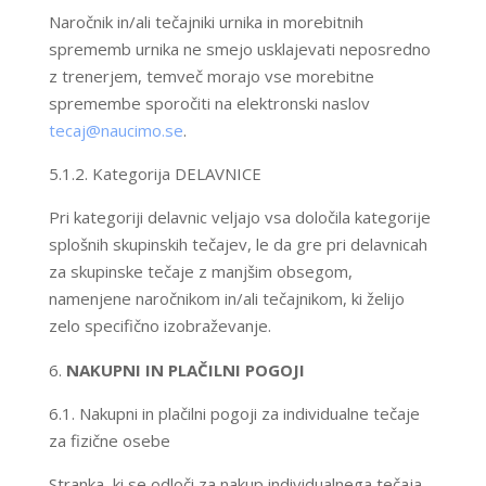
Naročnik in/ali tečajniki urnika in morebitnih
sprememb urnika ne smejo usklajevati neposredno
z trenerjem, temveč morajo vse morebitne
spremembe sporočiti na elektronski naslov
tecaj@naucimo.se
.
5.1.2. Kategorija DELAVNICE
Pri kategoriji delavnic veljajo vsa določila kategorije
splošnih skupinskih tečajev, le da gre pri delavnicah
za skupinske tečaje z manjšim obsegom,
namenjene naročnikom in/ali tečajnikom, ki želijo
zelo specifično izobraževanje.
NAKUPNI IN PLAČILNI POGOJI
6.1. Nakupni in plačilni pogoji za individualne tečaje
za fizične osebe
​Stranka, ki se odloči za nakup individualnega tečaja