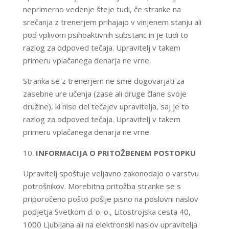
neprimerno vedenje šteje tudi, če stranke na
srečanja z trenerjem prihajajo v vinjenem stanju ali
pod vplivom psihoaktivnih substanc in je tudi to
razlog za odpoved tečaja. Upravitelj v takem
primeru vplačanega denarja ne vrne.
Stranka se z trenerjem ne sme dogovarjati za
zasebne ure učenja (zase ali druge člane svoje
družine), ki niso del tečajev upravitelja, saj je to
razlog za odpoved tečaja. Upravitelj v takem
primeru vplačanega denarja ne vrne.
INFORMACIJA O PRITOŽBENEM POSTOPKU
Upravitelj spoštuje veljavno zakonodajo o varstvu
potrošnikov. Morebitna pritožba stranke se s
priporočeno pošto pošlje pisno na poslovni naslov
podjetja Svetkom d. o. o., Litostrojska cesta 40,
1000 Ljubljana ali na elektronski naslov upravitelja