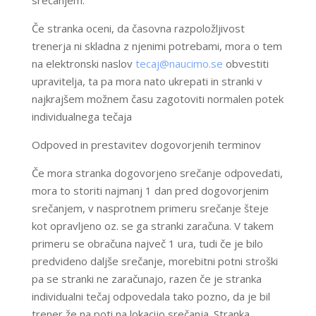
srečanjem.
Če stranka oceni, da časovna razpoložljivost
trenerja ni skladna z njenimi potrebami, mora o tem
na elektronski naslov
tecaj@naucimo.se
obvestiti
upravitelja, ta pa mora nato ukrepati in stranki v
najkrajšem možnem času zagotoviti normalen potek
individualnega tečaja
Odpoved in prestavitev dogovorjenih terminov
Če mora stranka dogovorjeno srečanje odpovedati,
mora to storiti najmanj 1 dan pred dogovorjenim
srečanjem, v nasprotnem primeru srečanje šteje
kot opravljeno oz. se ga stranki zaračuna. V takem
primeru se obračuna največ 1 ura, tudi če je bilo
predvideno daljše srečanje, morebitni potni stroški
pa se stranki ne zaračunajo, razen če je stranka
individualni tečaj odpovedala tako pozno, da je bil
trener že na poti na lokacijo srečanja. Stranka