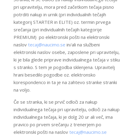
pri upravitelju, mora pred začetkom tečaja pisno
potrditi nakup in urnik (pri individualnih tečajih
kategorij STARTER in ELITE) oz. termin prvega
srečanja (pri individualnih tečajih kategorije
PREMIUM) po elektronski pošti na elektronski
naslov
tecaj@naucimo.se
in/ali na službeni
elektronski naslov osebe, zaposlene pri upravitelju,
ki je bila glede priprave individualnega tečaja v stiku
s stranko. S tem je pogodba sklenjena. Upravitelj
hrani besedilo pogodbe oz. elektronsko
korespondenco in ta je na zahtevo stranke stranki
na voljo.
Če se stranka, ki se prvič odloči za nakup
individualnega tečaja pri upravitelju, odloči za nakup
individualnega tečaja, ki je dolg 20 ur ali več, ima
pravico po prvem srečanju z trenerjem po
elektronski pošti na naslov
tecaj@naucimo.se