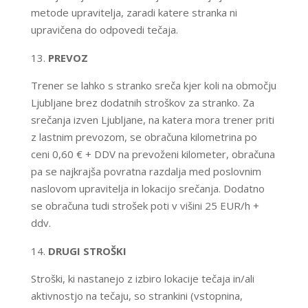
metode upravitelja, zaradi katere stranka ni
upravičena do odpovedi tečaja.
PREVOZ
Trener se lahko s stranko sreča kjer koli na območju
Ljubljane brez dodatnih stroškov za stranko. Za
srečanja izven Ljubljane, na katera mora trener priti
z lastnim prevozom, se obračuna kilometrina po
ceni 0,60 € + DDV na prevoženi kilometer, obračuna
pa se najkrajša povratna razdalja med poslovnim
naslovom upravitelja in lokacijo srečanja. Dodatno
se obračuna tudi strošek poti v višini 25 EUR/h +
ddv.
DRUGI STROŠKI
Stroški, ki nastanejo z izbiro lokacije tečaja in/ali
aktivnostjo na tečaju, so strankini (vstopnina,