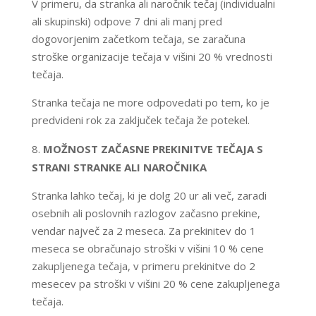
V primeru, da stranka ali naročnik tečaj (individualni
ali skupinski) odpove 7 dni ali manj pred
dogovorjenim začetkom tečaja, se zaračuna
stroške organizacije tečaja v višini 20 % vrednosti
tečaja.
Stranka tečaja ne more odpovedati po tem, ko je
predvideni rok za zaključek tečaja že potekel.
MOŽNOST ZAČASNE PREKINITVE TEČAJA S
STRANI STRANKE ALI NAROČNIKA
Stranka lahko tečaj, ki je dolg 20 ur ali več, zaradi
osebnih ali poslovnih razlogov začasno prekine,
vendar največ za 2 meseca. Za prekinitev do 1
meseca se obračunajo stroški v višini 10 % cene
zakupljenega tečaja, v primeru prekinitve do 2
mesecev pa stroški v višini 20 % cene zakupljenega
tečaja.