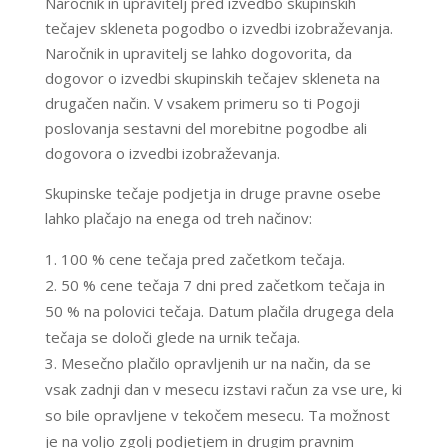
Naročnik in upravitelj pred izvedbo skupinskih
tečajev skleneta pogodbo o izvedbi izobraževanja.
Naročnik in upravitelj se lahko dogovorita, da
dogovor o izvedbi skupinskih tečajev skleneta na
drugačen način. V vsakem primeru so ti Pogoji
poslovanja sestavni del morebitne pogodbe ali
dogovora o izvedbi izobraževanja.
Skupinske tečaje podjetja in druge pravne osebe
lahko plačajo na enega od treh načinov:
100 % cene tečaja pred začetkom tečaja.
50 % cene tečaja 7 dni pred začetkom tečaja in
50 % na polovici tečaja. Datum plačila drugega dela
tečaja se določi glede na urnik tečaja.
Mesečno plačilo opravljenih ur na način, da se
vsak zadnji dan v mesecu izstavi račun za vse ure, ki
so bile opravljene v tekočem mesecu. Ta možnost
je na voljo zgolj podjetjem in drugim pravnim