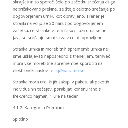
skrajšati in to sporoči šele po začetku srečanja ali ga
nepričakovano prekine, se šteje celotno srečanje po
dogovorjenem urniku kot opravljeno. Trener je
stranki na voljo še 30 minut po dogovorjenem
začetku; če stranke v tem času ni oziroma se ne
javi, se srečanje smatra za v celoti opravljeno.
Stranka urnika in morebitnih sprememb urnika ne
sme usklajevati neposredno z trenerjem, temveč
mora vse morebitne spremembe sporočiti na
elektronski naslov
tecaj@naucimo.se
.
Stranka mora ure, ki jih zakupi v paketu ali paketih
individualnih tečajev, porabljati kontinuirano s
frekvenco najmanj 1 ure na teden.
4.1.2. Kategorija Premium
Splošno