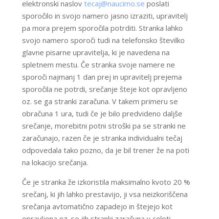
elektronski naslov
tecaj@naucimo.se
poslati
sporočilo in svojo namero jasno izraziti, upravitelj
pa mora prejem sporočila potrditi. Stranka lahko
svojo namero sporoči tudi na telefonsko številko
glavne pisarne upravitelja, ki je navedena na
spletnem mestu. Če stranka svoje namere ne
sporoči najmanj 1 dan prej in upravitelj prejema
sporočila ne potrdi, srečanje šteje kot opravljeno
oz. se ga stranki zaračuna. V takem primeru se
obračuna 1 ura, tudi če je bilo predvideno daljše
srečanje, morebitni potni stroški pa se stranki ne
zaračunajo, razen če je stranka individualni tečaj
odpovedala tako pozno, da je bil trener že na poti
na lokacijo srečanja.
Če je stranka že izkoristila maksimalno kvoto 20 %
srečanj, ki jih lahko prestavijo, ji vsa neizkoriščena
srečanja avtomatično zapadejo in štejejo kot
opravljena oz. se jih stranki zaračuna v celoti.