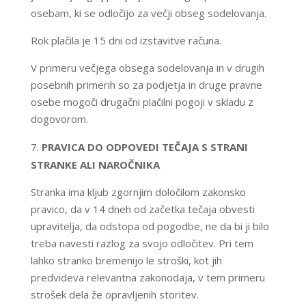
osebam, ki se odločijo za večji obseg sodelovanja.
Rok plačila je 15 dni od izstavitve računa.
V primeru večjega obsega sodelovanja in v drugih
posebnih primerih so za podjetja in druge pravne
osebe mogoči drugačni plačilni pogoji v skladu z
dogovorom.​​
PRAVICA DO ODPOVEDI TEČAJA S STRANI
STRANKE ALI NAROČNIKA
Stranka ima kljub zgornjim določilom zakonsko
pravico, da v 14 dneh od začetka tečaja obvesti
upravitelja, da odstopa od pogodbe, ne da bi ji bilo
treba navesti razlog za svojo odločitev. Pri tem
lahko stranko bremenijo le stroški, kot jih
predvideva relevantna zakonodaja, v tem primeru
strošek dela že opravljenih storitev.