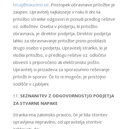
tecaj@naucimo.se
. Postopek obravnave pritožbe je
zaupen. Upravitelj najkasneje v roku 8 dni na
pritožbo stranke odgovori in ponudi predlog rešitve
oz. odločitev. Oseba v podjetju, ki pritožbo
obravnava, je direktor podjetja. Direktor podjetja
lahko za obravnavanje pritožbe pisno pooblasti
drugo osebo v podjetju. Upravitelj stranko, ki je
vložila pritožbo, o predlogu rešitve oz. odločitvi
obvesti s priporočeno ali elektronsko pošto.
Upravitelj si prizadeva za sporazumno reševanje
pritožb in sporov. Če to ni mogoče, je pristojno
sodišče v Ljubljani.
SEZNANITEV Z ODGOVORNOSTJO PODJETJA
ZA STVARNE NAPAKE
Stranka ima zakonsko pravico, če je bila storitev
opravljena nepravilno, od upravitelja storitve