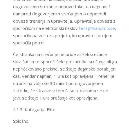
dogovorjeno srečanje odpove tako, da najmanj 1
dan pred dogovorjenim srečanjem o odpovedi
obvesti trenerja in upravitelja. Upravitelja obvesti s
sporočilom na elektronski naslov
tecaj@naucimo.se
,
sporočilo pa velja za prejeto, ko upravitelj prejem
sporočila potrdi.
​Če stranka na srečanje ne pride ali želi srečanje
skrajšati in to sporoči šele po začetku srečanja ali ga
nepričakovano prekine, se šteje dejansko porabljeni
čas, vendar najmanj 1 ura kot opravljena. Trener je
stranki na voljo še 30 minut po dogovorjenem
začetku; če stranke v tem času ni oziroma se ne
javi, se šteje 1 ura srečanja kot opravljena.
4.1.3. Kategorija Elite
Splošno