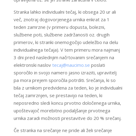
Stranka lahko individualni tečaj, ki obsega 20 ur ali
več, znotraj dogovorjenega urnika enkrat za 1
teden zamrzne (v primeru dopusta, bolezni,
službene poti, službene zadržanosti oz. drugih
primerov, ki stranki onemogočijo udeležbo na delu
individualnega tečaja). V tem primeru mora najmanj
3 dni pred naslednjim načrtovanim srečanjem na
elektronski naslov
tecaj@naucimo.se
poslati
sporočilo in svojo namero jasno izraziti, upravitelj
pa mora prejem sporočila potrditi. Srečanja, ki so
bila z urnikom predvidena za teden, ko je individualni
tečaj zamrznjen, se prestavijo na teden, ki
neposredno sledi koncu prvotno določenega urnika,
upoštevajoč morebitno podaljšanje prvotnega
urnika zaradi možnosti prestavitve do 20 % srečanj.
Če stranka na srečanje ne pride ali želi srečanje