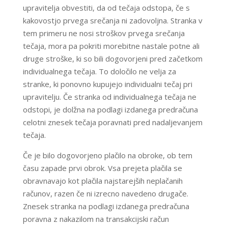
upravitelja obvestiti, da od tečaja odstopa, če s
kakovostjo prvega srečanja ni zadovoljna. Stranka v
tem primeru ne nosi stroškov prvega srečanja
tečaja, mora pa pokriti morebitne nastale potne ali
druge stroške, ki so bili dogovorjeni pred začetkom
individualnega tečaja. To določilo ne velja za
stranke, ki ponovno kupujejo individualni tečaj pri
upravitelju. Če stranka od individualnega tečaja ne
odstopi, je dolžna na podlagi izdanega predračuna
celotni znesek tečaja poravnati pred nadaljevanjem
tečaja.
Če je bilo dogovorjeno plačilo na obroke, ob tem
času zapade prvi obrok. Vsa prejeta plačila se
obravnavajo kot plačila najstarejših neplačanih
računov, razen če ni izrecno navedeno drugače.
Znesek stranka na podlagi izdanega predračuna
poravna z nakazilom na transakcijski račun