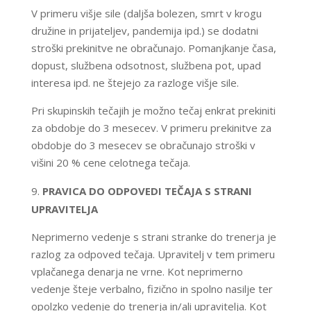
V primeru višje sile (daljša bolezen, smrt v krogu
družine in prijateljev, pandemija ipd.) se dodatni
stroški prekinitve ne obračunajo. Pomanjkanje časa,
dopust, službena odsotnost, službena pot, upad
interesa ipd. ne štejejo za razloge višje sile.
Pri skupinskih tečajih je možno tečaj enkrat prekiniti
za obdobje do 3 mesecev. V primeru prekinitve za
obdobje do 3 mesecev se obračunajo stroški v
višini 20 % cene celotnega tečaja.
PRAVICA DO ODPOVEDI TEČAJA S STRANI
UPRAVITELJA
Neprimerno vedenje s strani stranke do trenerja je
razlog za odpoved tečaja. Upravitelj v tem primeru
vplačanega denarja ne vrne. Kot neprimerno
vedenje šteje verbalno, fizično in spolno nasilje ter
opolzko vedenje do trenerja in/ali upravitelja. Kot