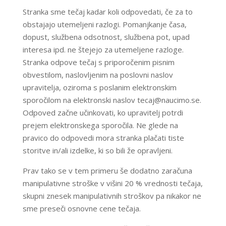
​Stranka sme tečaj kadar koli odpovedati, če za to
obstajajo utemeljeni razlogi. Pomanjkanje časa,
dopust, službena odsotnost, službena pot, upad
interesa ipd. ne štejejo za utemeljene razloge.
Stranka odpove tečaj s priporočenim pisnim
obvestilom, naslovljenim na poslovni naslov
upravitelja, oziroma s poslanim elektronskim
sporočilom na elektronski naslov tecaj@naucimo.se.
Odpoved začne učinkovati, ko upravitelj potrdi
prejem elektronskega sporočila. Ne glede na
pravico do odpovedi mora stranka plačati tiste
storitve in/ali izdelke, ki so bili že opravljeni.
Prav tako se v tem primeru še dodatno zaračuna
manipulativne stroške v višini 20 % vrednosti tečaja,
skupni znesek manipulativnih stroškov pa nikakor ne
sme preseči osnovne cene tečaja.