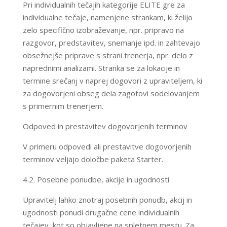
​Pri individualnih tečajih kategorije ELITE gre za
individualne tečaje, namenjene strankam, ki želijo
zelo specifično izobraževanje, npr. pripravo na
razgovor, predstavitev, snemanje ipd. in zahtevajo
obsežnejše priprave s strani trenerja, npr. delo z
naprednimi analizami. Stranka se za lokacije in
termine srečanj v naprej dogovori z upraviteljem, ki
za dogovorjeni obseg dela zagotovi sodelovanjem
s primernim trenerjem.
Odpoved in prestavitev dogovorjenih terminov
V primeru odpovedi ali prestavitve dogovorjenih
terminov veljajo določbe paketa Starter.
4.2. Posebne ponudbe, akcije in ugodnosti
Upravitelj lahko znotraj posebnih ponudb, akcij in
ugodnosti ponudi drugačne cene individualnih
tečajev, kot so objavljene na spletnem mestu. Za