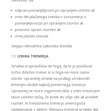
zahtevati, da:
odpravi pomanjkljivosti pri opravljeni storitvi ali
vrne del plačanega zneska v sorazmerju s
pomanjkljivostjo pri opravljeni storitvi ali
ponovno opravi storitev ali
vrne plačani znesek.
Veljajo relevantna zakonska določila.
IZBIRA TRENERJA
Stranka ni upravičena do tega, da bi jo poučeval
točno določen trener in si tega ne more sama
izbrati. Upravitelj stranki na podlagi strokovnih
kriterijev dodeli najbolj primernega trenerja.
Upravitelj ne more zagotoviti dela z istim trenerjem
skozi celoten tečaj, če pride do višje sile ali izrednih
razmer, ki trenutnemu trenerju onemogoča
nadaljevanje z delom. Menjava trenerja je lahko del