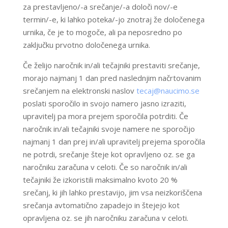
za prestavljeno/-a srečanje/-a določi nov/-e
termin/-e, ki lahko poteka/-jo znotraj že določenega
urnika, če je to mogoče, ali pa neposredno po
zaključku prvotno določenega urnika.
Če želijo naročnik in/ali tečajniki prestaviti srečanje,
morajo najmanj 1 dan pred naslednjim načrtovanim
srečanjem na elektronski naslov
tecaj@naucimo.se
poslati sporočilo in svojo namero jasno izraziti,
upravitelj pa mora prejem sporočila potrditi. Če
naročnik in/ali tečajniki svoje namere ne sporočijo
najmanj 1 dan prej in/ali upravitelj prejema sporočila
ne potrdi, srečanje šteje kot opravljeno oz. se ga
naročniku zaračuna v celoti. Če so naročnik in/ali
tečajniki že izkoristili maksimalno kvoto 20 %
srečanj, ki jih lahko prestavijo, jim vsa neizkoriščena
srečanja avtomatično zapadejo in štejejo kot
opravljena oz. se jih naročniku zaračuna v celoti.