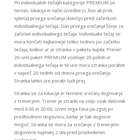
​Pri individualnih tečajih kategorije PREMIUM se
termin, lokacija in način izvedbe (v živo ali prek
spleta) prvega srečanja določijo pred začetkom
individualnega tečaja. Dan prvega srečanja šteje za
začetek individualnega tečaja. Individualni tečaj se
mora končati najkasneje toliko tednov po začetku
tečaja, kolikor ur je stranka v paketu kupila. Primer:
20-urni paket PREMIUM vsebuje 20 polnih ur
individualnega tečaja in te ure mora stranka porabiti
v največ 20 tednih od dneva prvega srečanja.
Stranka lahko ure porabi tudi prej.
Stranka se za lokacije in termine srečanj dogovarja
z trenerjem. Trener je stranki na voljo vsak delovnik
med 8.00 in 20.00, izven tega časa pa zgolj po
predhodnem dogovoru, kadar je tak dogovor
mogoč. Stranka se mora za srečanje z trenerjem
dogovoriti najmanj 2 dni pred predvidenim